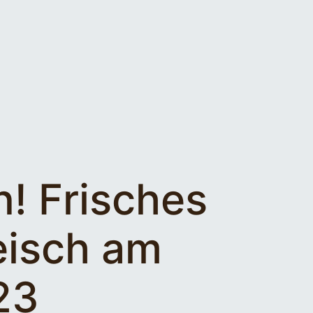
n! Frisches
eisch am
23